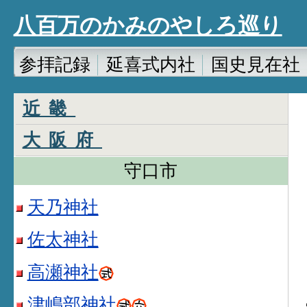
八百万のかみのやしろ巡り
参拝記録
延喜式内社
国史見在社
近畿
大阪府
守口市
天乃神社
佐太神社
高瀬神社
津嶋部神社