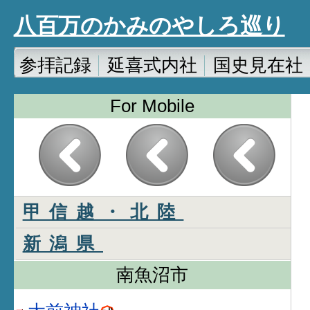
八百万のかみのやしろ巡り
参拝記録
延喜式内社
国史見在社
For Mobile
甲信越・北陸
新潟県
南魚沼市