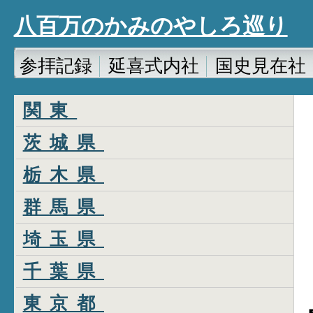
八百万のかみのやしろ巡り
参拝記録
延喜式内社
国史見在社
関東
茨城県
栃木県
群馬県
埼玉県
千葉県
東京都