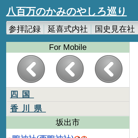
八百万のかみのやしろ巡り
参拝記録
延喜式内社
国史見在社
For Mobile
四国
香川県
坂出市